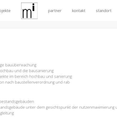
ojekte
partner
kontakt
standort
gige bauüberwachung
 hochbau und die bausanierung
rojekte im bereich hochbau und sanierung
ion nach baustellenverordnung und rab
 bestandsgebäuden
bestandsgebäude unter dem gesichtspunkt der nutzenmaximierung
gleitung